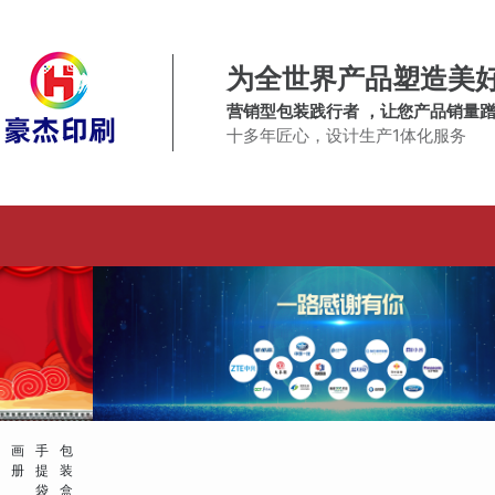
为全世界产品塑造美
营销型包装践行者 ，让您产品销量
十多年匠心，设计生产1体化服务
画
手
包
册
提
装
袋
盒