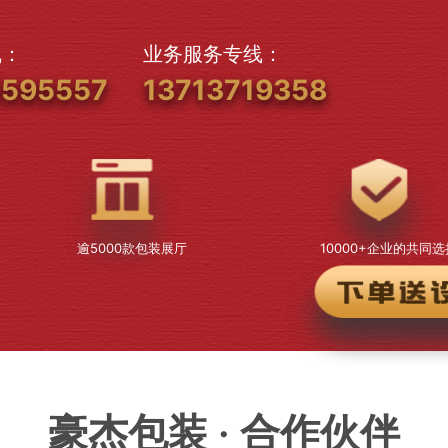
线：
业务服务专线：
5595557
13713719358
逾5000款包装展厅
10000+企业的共同选
豪杰包装 · 合作伙伴