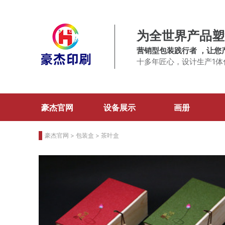
为全世界产品塑
营销型包装践行者 ，让您
十多年匠心，设计生产1体
豪杰官网
设备展示
画册
豪杰官网
>
包装盒
>
茶叶盒