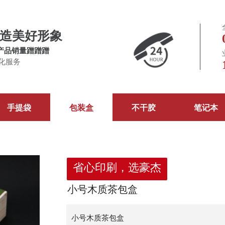
造美好形象
产品销量蹭蹭蹭
化服务
手提袋
包装盒
不干胶
笔记本
省心印刷，选豪杰
小号木质茶包盒
小号木质茶包盒