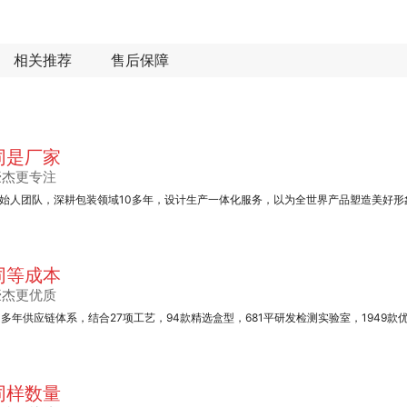
相关推荐
售后保障
同是厂家
豪杰更专注
始人团队，深耕包装领域10多年，设计生产一体化服务，以为全世界产品塑造美好形
同等成本
豪杰更优质
0多年供应链体系，结合27项工艺，94款精选盒型，681平研发检测实验室，1949款
同样数量