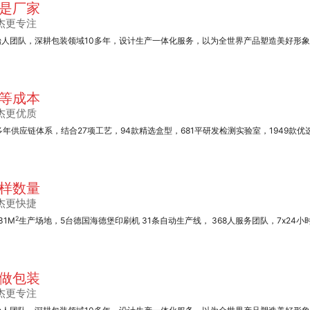
是厂家
杰更专注
始人团队，深耕包装领域10多年，设计生产一体化服务，以为全世界产品塑造美好形
覆膜彩色无纺布袋系
列
等成本
杰更优质
多年供应链体系，结合27项工艺，94款精选盒型，681平研发检测实验室，1949款优
样数量
无纺布袋系列
杰更快捷
2
31M
生产场地，5台德国海德堡印刷机 31条自动生产线， 368人服务团队，7x24小
做包装
杰更专注
手提纸袋系列