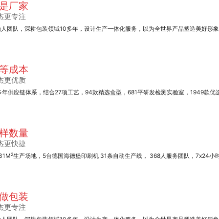
是厂家
杰更专注
始人团队，深耕包装领域10多年，设计生产一体化服务，以为全世界产品塑造美好形
精装书籍画册定制
等成本
杰更优质
多年供应链体系，结合27项工艺，94款精选盒型，681平研发检测实验室，1949款优
样数量
笔记本定制
杰更快捷
2
31M
生产场地，5台德国海德堡印刷机 31条自动生产线， 368人服务团队，7x24小
做包装
杰更专注
礼品盒包装盒