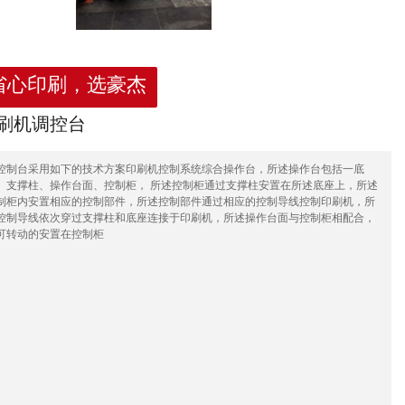
省心印刷，选豪杰
刷机调控台
控制台采用如下的技术方案印刷机控制系统综合操作台，所述操作台包括一底
、支撑柱、操作台面、控制柜， 所述控制柜通过支撑柱安置在所述底座上，所述
制柜内安置相应的控制部件，所述控制部件通过相应的控制导线控制印刷机，所
控制导线依次穿过支撑柱和底座连接于印刷机，所述操作台面与控制柜相配合，
可转动的安置在控制柜