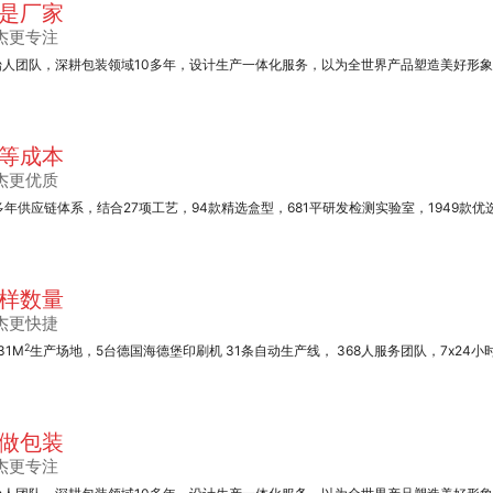
是厂家
杰更专注
始人团队，深耕包装领域10多年，设计生产一体化服务，以为全世界产品塑造美好形
手提纸袋系列
等成本
杰更优质
多年供应链体系，结合27项工艺，94款精选盒型，681平研发检测实验室，1949款优
覆膜彩色无纺布袋系
样数量
列
杰更快捷
2
31M
生产场地，5台德国海德堡印刷机 31条自动生产线， 368人服务团队，7x24小
做包装
杰更专注
高档酒盒包装盒