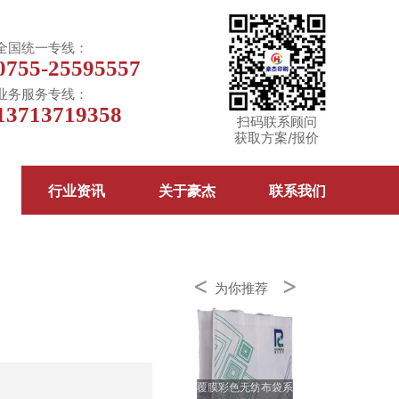
全国统一专线：
0755-25595557
业务服务专线：
13713719358
扫码联系顾问
获取方案/报价
行业资讯
关于豪杰
联系我们
<
>
为你推荐
覆膜彩色无纺布袋系