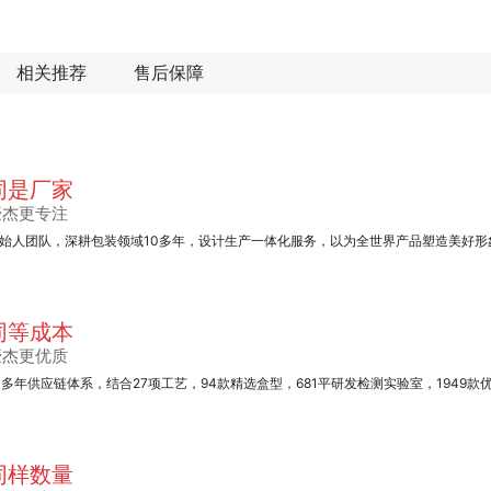
相关推荐
售后保障
同是厂家
豪杰更专注
始人团队，深耕包装领域10多年，设计生产一体化服务，以为全世界产品塑造美好形
同等成本
豪杰更优质
0多年供应链体系，结合27项工艺，94款精选盒型，681平研发检测实验室，1949款
同样数量