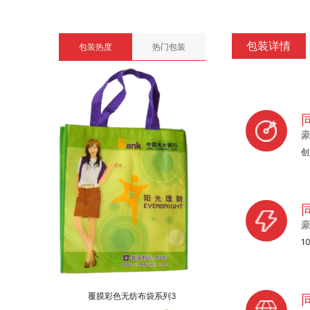
包装详情
包装热度
热门包装
创
1
覆膜彩色无纺布袋系列3