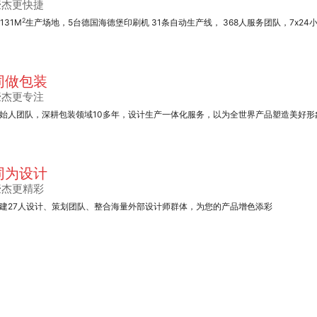
豪杰更快捷
2
1131M
生产场地，5台德国海德堡印刷机 31条自动生产线， 368人服务团队，7x24
同做包装
豪杰更专注
始人团队，深耕包装领域10多年，设计生产一体化服务，以为全世界产品塑造美好形
同为设计
豪杰更精彩
建27人设计、策划团队、整合海量外部设计师群体，为您的产品增色添彩