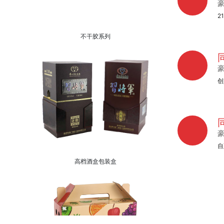
2
不干胶系列
创
自
高档酒盒包装盒