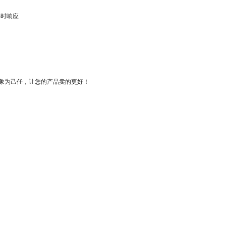
小时响应
象为己任，让您的产品卖的更好！