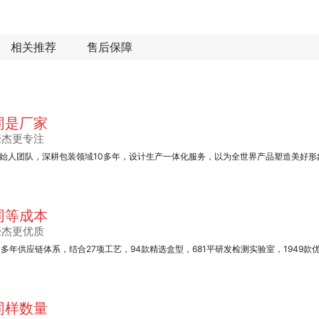
相关推荐
售后保障
同是厂家
豪杰更专注
始人团队，深耕包装领域10多年，设计生产一体化服务，以为全世界产品塑造美好形
同等成本
豪杰更优质
0多年供应链体系，结合27项工艺，94款精选盒型，681平研发检测实验室，1949款
同样数量