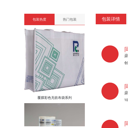
包装详情
包装热度
热门包装
创
覆膜彩色无纺布袋系列
1