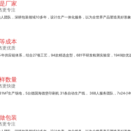
是厂家
杰更专注
始人团队，深耕包装领域10多年，设计生产一体化服务，以为全世界产品塑造美好形
不干胶系列
等成本
杰更优质
多年供应链体系，结合27项工艺，94款精选盒型，681平研发检测实验室，1949款优
高档茶叶包装定制礼
样数量
盒
杰更快捷
2
31M
生产场地，5台德国海德堡印刷机 31条自动生产线， 368人服务团队，7x24小
做包装
杰更专注
精装书籍画册定制