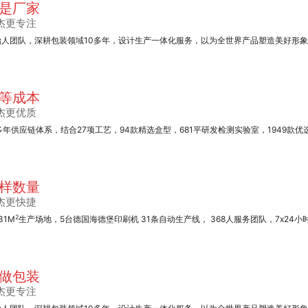
是厂家
杰更专注
始人团队，深耕包装领域10多年，设计生产一体化服务，以为全世界产品塑造美好形
无纺布袋系列
等成本
杰更优质
多年供应链体系，结合27项工艺，94款精选盒型，681平研发检测实验室，1949款优
样数量
笔记本定制
杰更快捷
2
31M
生产场地，5台德国海德堡印刷机 31条自动生产线， 368人服务团队，7x24小
做包装
杰更专注
不干胶系列