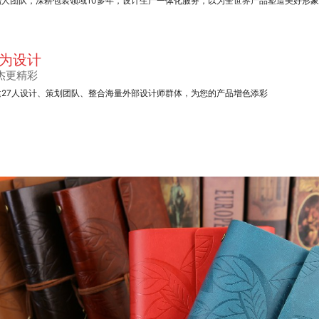
始人团队，深耕包装领域10多年，设计生产一体化服务，以为全世界产品塑造美好形
为设计
杰更精彩
建27人设计、策划团队、整合海量外部设计师群体，为您的产品增色添彩
精装书籍画册定制
高档酒盒包装盒
对开单色机