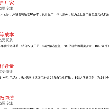
是厂家
杰更专注
始人团队，深耕包装领域10多年，设计生产一体化服务，以为全世界产品塑造美好形
海德堡对开
等成本
杰更优质
多年供应链体系，结合27项工艺，94款精选盒型，681平研发检测实验室，1949款优
样数量
不干胶系列
杰更快捷
2
31M
生产场地，5台德国海德堡印刷机 31条自动生产线， 368人服务团队，7x24小
做包装
杰更专注
笔记本定制