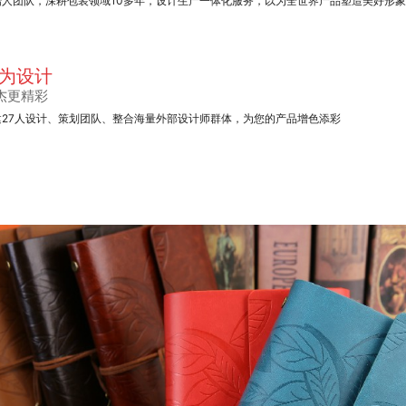
始人团队，深耕包装领域10多年，设计生产一体化服务，以为全世界产品塑造美好形
为设计
杰更精彩
建27人设计、策划团队、整合海量外部设计师群体，为您的产品增色添彩
小号木质茶包盒
笔记本定制
不干胶系列