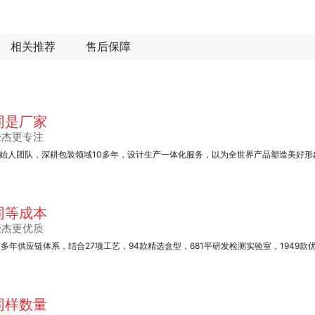
相关推荐
售后保障
同是厂家
豪杰更专注
始人团队，深耕包装领域10多年，设计生产一体化服务，以为全世界产品塑造美好形
同等成本
豪杰更优质
0多年供应链体系，结合27项工艺，94款精选盒型，681平研发检测实验室，1949款
同样数量