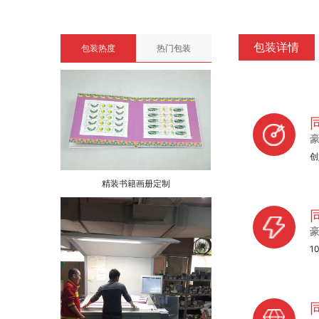
包装详情
包装热度
热门包装
创
精装书籍画册定制
1